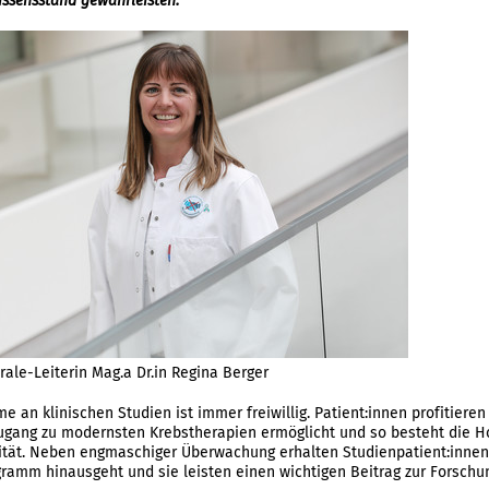
issensstand gewährleisten.
rale-Leiterin Mag.a Dr.in Regina Berger
me an klinischen Studien ist immer freiwillig. Patient:innen profitiere
ugang zu modernsten Krebstherapien ermöglicht und so besteht die H
tät. Neben engmaschiger Überwachung erhalten Studienpatient:innen 
ramm hinausgeht und sie leisten einen wichtigen Beitrag zur Forschu