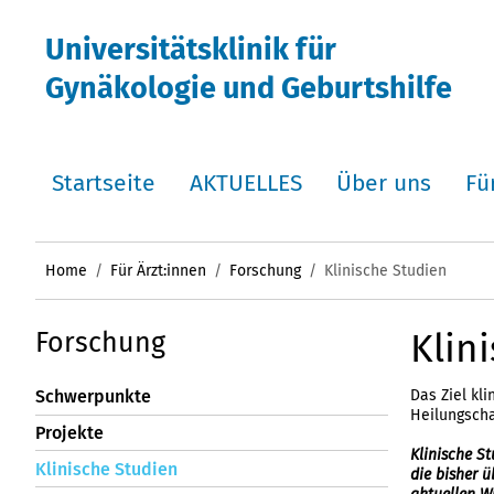
Universitätsklinik für
Gynäkologie und Geburtshilfe
Startseite
AKTUELLES
Über uns
Fü
Home
Für Ärzt:innen
Forschung
Klinische Studien
Klin
Forschung
Das Ziel kl
Schwerpunkte
Heilungscha
Projekte
Klinische S
Klinische Studien
die bisher 