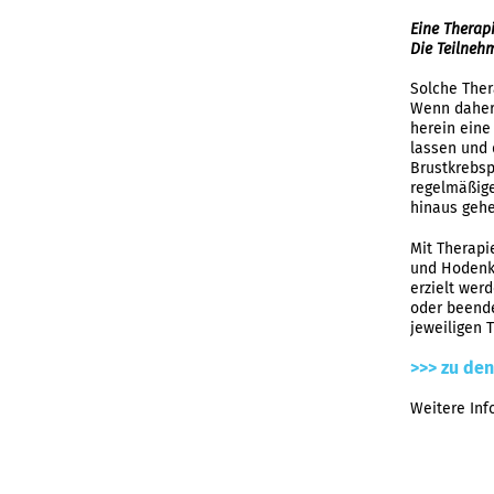
Eine Therap
Die Teilnehm
Solche Ther
Wenn daher 
herein eine
lassen und 
Brustkrebsp
regelmäßige
hinaus gehen
Mit Therapi
und Hodenkr
erzielt wer
oder beende
jeweiligen 
>>> zu den
Weitere Inf