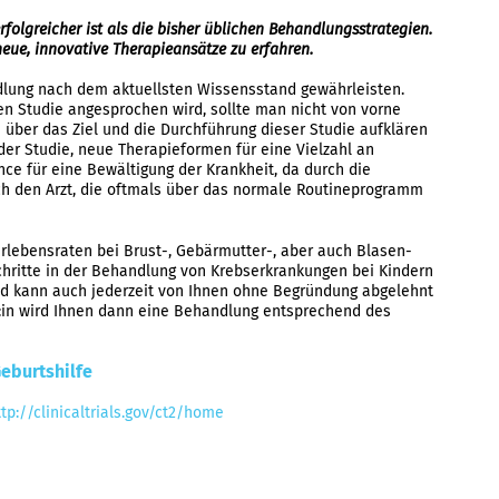
olgreicher ist als die bisher üblichen Behandlungsstrategien.
neue, innovative Therapieansätze zu erfahren.
dlung nach dem aktuellsten Wissensstand gewährleisten.
n Studie angesprochen wird, sollte man nicht von vorne
über das Ziel und die Durchführung dieser Studie aufklären
er Studie, neue Therapieformen für eine Vielzahl an
ce für eine Bewältigung der Krankheit, da durch die
h den Arzt, die oftmals über das normale Routineprogramm
rlebensraten bei Brust-, Gebärmutter-, aber auch Blasen-
hritte in der Behandlung von Krebserkrankungen bei Kindern
und kann auch jederzeit von Ihnen ohne Begründung abgelehnt
t:in wird Ihnen dann eine Behandlung entsprechend des
Geburtshilfe
ttp://clinicaltrials.gov/ct2/home