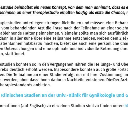
iestudie beinhaltet ein neues Konzept, von dem man annimmt, dass es erf
er:innen an einer Therapiestudie erhalten häufig als erste die Chance, 
apiestudien unterliegen strengen Richtlinien und müssen eine Behan
vom behandelnden Arzt die Frage nach der Teilnahme an einer solche
 ablehnende Haltung einnehmen. Vielmehr sollte man sich ausführlich 
dann in aller Ruhe über eine Teilnahme entscheiden. Neben dem Ziel d
atient:innen nutzbar zu machen, bietet sie auch eine persönliche Chan
n Untersuchungen und eine optimale und individuelle Betreuung durc
, stattfindet.
estudien konnten so in den vergangenen Jahren die Heilungs- und Übe
ebs deutlich erhöht werden. Insbesondere konnten auch große Fortsc
den. Die Teilnahme an einer Studie erfolgt nur mit Ihrer Zustimmung 
t werden, ohne dass Ihnen dadurch Nachteile entstehen. Die:Der Arz
Therapiestandards anbieten.
 Klinischen Studien an der Univ.-Klinik für Gynäkologie und 
ormationen (auf Englisch) zu einzelnen Studien sind zu finden unter:
h