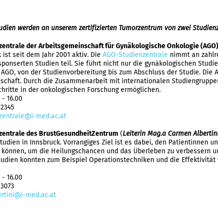
tudien werden an unserem zertifizierten Tumorzentrum von zwei Studien
zentrale der Arbeitsgemeinschaft für Gynäkologische Onkologie (AGO
 ist seit dem Jahr 2001 aktiv. Die
AGO-Studienzentrale
nimmt an zahlr
sponserten Studien teil. Sie führt nicht nur die gynäkologischen Studi
 AGO, von der Studienvorbereitung bis zum Abschluss der Studie. Die AG
schaft. Durch die Zusammenarbeit mit internationalen Studiengruppen
chritte in der onkologischen Forschung ermöglichen.
 - 16.00
22345
zentrale@i-med.ac.at
zentrale des BrustGesundheitZentrum
(
Leiterin Mag.a Carmen Albertin
tudien in Innsbruck. Vorrangiges Ziel ist es dabei, den Patientinnen
 können, um die Heilungschancen und das Überleben zu verbessern und
tudien konnten zum Beispiel Operationstechniken und die Effektivitä
 - 16.00
23073
rtini@i-med.ac.at