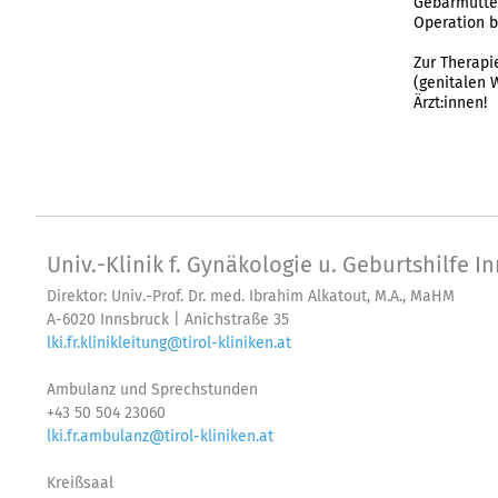
Gebärmutter
Operation b
Zur Therapi
(genitalen 
Ärzt:innen!
Univ.-Klinik f. Gynäkologie u. Geburtshilfe I
Direktor: Univ.-Prof. Dr. med. Ibrahim Alkatout, M.A., MaHM
A-6020 Innsbruck | Anichstraße 35
lki.fr.klinikleitung@tirol-kliniken.at
Ambulanz und Sprechstunden
+43 50 504 23060
lki.fr.ambulanz@tirol-kliniken.at
Kreißsaal