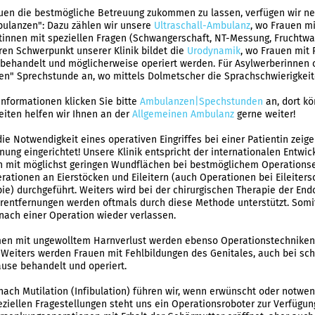
en die bestmögliche Betreuung zukommen zu lassen, verfügen wir ne
ulanzen": Dazu zählen wir unsere
Ultraschall-Ambulanz
, wo Frauen m
tinnen mit speziellen Fragen (Schwangerschaft, NT-Messung, Fruchtwa
ren Schwerpunkt unserer Klinik bildet die
Urodynamik
, wo Frauen mit
 behandelt und möglicherweise operiert werden. Für Asylwerberinnen 
en" Sprechstunde an, wo mittels Dolmetscher die Sprachschwierigkei
Informationen klicken Sie bitte
Ambulanzen|Spechstunden
an, dort k
eiten helfen wir Ihnen an der
Allgemeinen Ambulanz
gerne weiter!
 die Notwendigkeit eines operativen Eingriffes bei einer Patientin zei
ung eingerichtet! Unsere Klinik entspricht der internationalen Entwick
 mit möglichst geringen Wundflächen bei bestmöglichem Operationser
rationen an Eierstöcken und Eileitern (auch Operationen bei Eileiter
ie) durchgeführt. Weiters wird bei der chirurgischen Therapie der End
entfernungen werden oftmals durch diese Methode unterstützt. Somit
ach einer Operation wieder verlassen.
en mit ungewolltem Harnverlust werden ebenso Operationstechniken 
Weiters werden Frauen mit Fehlbildungen des Genitales, auch bei s
use behandelt und operiert.
nach Mutilation (Infibulation) führen wir, wenn erwünscht oder notwend
eziellen Fragestellungen steht uns ein Operationsroboter zur Verfügun