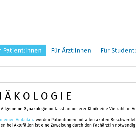
r Patient:innen
Für Ärzt:innen
Für Student
 Ä K O L O G I E
 Allgemeine Gynäkologie umfasst an unserer Klinik eine Vielzahl an A
emeinen Ambulanz
werden Patientinnen mit allen akuten Beschwerdebil
 bei Aktufällen ist eine Zuweisung durch den Fachärzt:in notwendig 