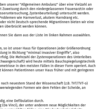
ben unserer "Allgemeinen Ambulanz" über eine Vielzahl an
it Zuweisung durch den niedergelassenen Frauenarzt:in oder
sseruntersuchung, Zystenbeurteilung) untersucht werden.
 Problemen wie Harnverlust, akutem Harndrang etc.
oder nicht Deutsch-sprechende Migrantinnen bieten wir eine
ten überbrückt werden können.
önnen Sie dann aus der Liste im linken Rahmen auswählen.
gen, so ist unser Haus für Operationen jeder Größenordnung
lung in Richtung "minimal invasiver Eingriffe", also
folg. Die Mehrzahl der Zystenoperationen des Unterleibes
schwangerschaft) wird heute mittels Bauchspiegelungstechnik
ometriose in den meisten Fällen in dieser Form operiert. Auch
 können Patientinnen unser Haus früher und mit geringeren
nach neuestem Stand der Wissenschaft (z.B. TVT/TVT-o)
chwerwiegenden Formen wie dem Fehlen der Scheide, an
ig, eine Defibulation durch.
g (Da Vinci), der unter anderem neue Möglichkeiten der