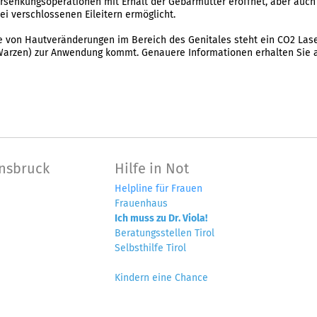
senkungsoperationen mit Erhalt der Gebärmutter eröffnet, aber auch
ei verschlossenen Eileitern ermöglicht.
e von Hautveränderungen im Bereich des Genitales steht ein CO
2
Lase
Warzen) zur Anwendung kommt. Genauere Informationen erhalten Sie 
nnsbruck
Hilfe in Not
Helpline für Frauen
Frauenhaus
Ich muss zu Dr. Viola!
Beratungsstellen Tirol
Selbsthilfe Tirol
Kindern eine Chance