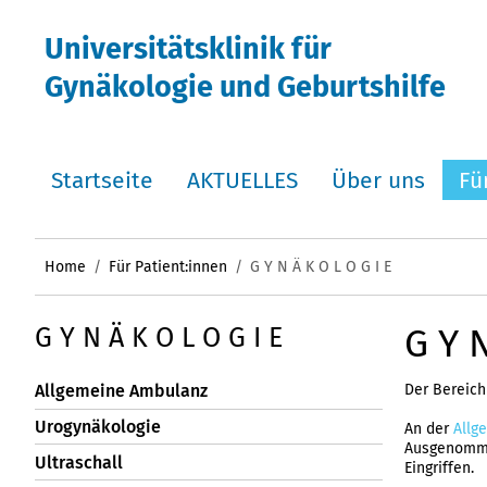
Universitätsklinik für
Gynäkologie und Geburtshilfe
Startseite
AKTUELLES
Über uns
Fü
Home
Für Patient:innen
G Y N Ä K O L O G I E
G Y N
G Y N Ä K O L O G I E
Der Bereich
Allgemeine Ambulanz
Urogynäkologie
An der
Allg
Ausgenommen
Ultraschall
Eingriffen.