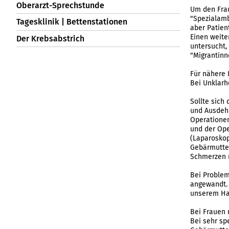
Oberarzt-Sprechstunde
Um den Frau
"Spezialamb
Tagesklinik | Bettenstationen
aber Patien
Einen weite
Der Krebsabstrich
untersucht,
"Migrantinn
Für nähere 
Bei Unklarh
Sollte sich
und Ausdehn
Operationen
und der Ope
(Laparoskop
Gebärmutter
Schmerzen n
Bei Problem
angewandt. 
unserem Ha
Bei Frauen 
Bei sehr sp