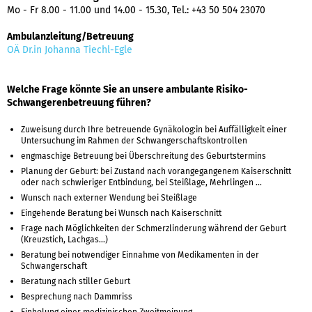
Mo - Fr 8.00 - 11.00 und 14.00 - 15.30, Tel.: +43 50 504 23070
Ambulanzleitung/Betreuung
OÄ Dr.in Johanna Tiechl
-Egle
Welche Frage könnte Sie an unsere ambulante Risiko-
Schwangerenbetreuung führen?
Zuweisung durch Ihre betreuende Gynäkolog:in bei Auffälligkeit einer
Untersuchung im Rahmen der Schwangerschaftskontrollen
engmaschige Betreuung bei Überschreitung des Geburtstermins
Planung der Geburt: bei Zustand nach vorangegangenem Kaiserschnitt
oder nach schwieriger Entbindung, bei Steißlage, Mehrlingen ...
Wunsch nach externer Wendung bei Steißlage
Eingehende Beratung bei Wunsch nach Kaiserschnitt
Frage nach Möglichkeiten der Schmerzlinderung während der Geburt
(Kreuzstich, Lachgas...)
Beratung bei notwendiger Einnahme von Medikamenten in der
Schwangerschaft
Beratung nach stiller Geburt
Besprechung nach Dammriss
Einholung einer medizinischen Zweitmeinung