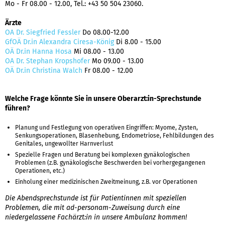
Mo - Fr 08.00 - 12.00, Tel.: +43 50 504 23060.
Ärzte
OA Dr. Siegfried Fessler
Do 08.00-12.00
GfOÄ Dr.in Alexandra Ciresa-König
Di 8.00 - 15.00
OÄ Dr.in Hanna Hosa
Mi 08.00 - 13.00
OA Dr. Stephan Kropshofer
Mo 09.00 - 13.00
OÄ Dr.in Christina Walch
Fr 08.00 - 12.00
Welche Frage könnte Sie in unsere Oberarzt:in-Sprechstunde
führen?
Planung und Festlegung von operativen Eingriffen: Myome, Zysten,
Senkungsoperationen, Blasenhebung, Endometriose, Fehlbildungen des
Genitales, ungewollter Harnverlust
Spezielle Fragen und Beratung bei komplexen gynäkologischen
Problemen (z.B. gynäkologische Beschwerden bei vorhergegangenen
Operationen, etc.)
Einholung einer medizinischen Zweitmeinung, z.B. vor Operationen
Die Abendsprechstunde ist für Patientinnen mit speziellen
Problemen, die mit ad-personam-Zuweisung durch eine
niedergelassene Fachärzt:in in unsere Ambulanz kommen!