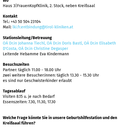
Wo
Haus 3|FrauenKopfKlinik, 2. Stock, neben Kreißsaal
Kontakt
Tel.: +43 50 504 23104
Mail:
lki.fr.entbindung@tirol-kliniken.at
Stationsleitung/Betreuung
OÄ Dr.in Johanna Tiechl
, OÄ Dr.in Doris Bastl, OÄ Dr.in Elisabeth
D'Costa, OÄ Dr.in Christine Degasper
Leitende Hebamme Eva Kindermann
Besuchszeiten
Partner: täglich 11.00 - 18.00 Uhr
zwei weitere Besucher:innen: täglich 13.30 - 15.30 Uhr
es sind nur Geschwisterkinder erlaubt
Tagesablauf
Visiten 8.15 u. je nach Bedarf
Essenszeiten: 7.30, 11.30, 17.30
Welche Frage könnte Sie in unsere Geburtshilfestation und den
Kreißsaal führen?